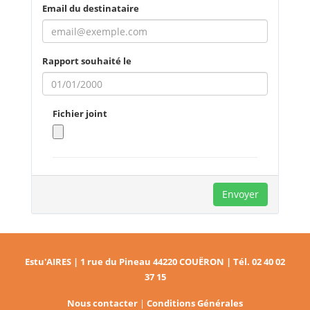
Email du destinataire
Rapport souhaité le
Fichier joint
Envoyer
Estu'AIRES | 1 rue du Pineau 44220 COUËRON | Tél. 02 40 02
37 15
Société au Capital social de 3.000 Euros | Siret 752695973
Nous contacter
|
Conditions Générales
00020 | N°TVA. FR 02 752695973 | Code APE 71.20B