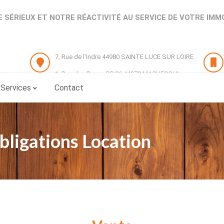
 SÉRIEUX ET NOTRE RÉACTIVITÉ AU SERVICE DE VOTRE IMM
7, Rue de l'Indre 44980 SAINTE LUCE SUR LOIRE
1, Rue des Bancs BP 86 44270 MACHECOUL
Services
Contact
bligations Location