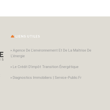
LIENS UTILES
Agence De L'environnement Et De La Maîtrise De
L'énergie
Le Crédit D'impôt Transition Énergétique
E
Diagnostics Immobiliers | Service-Public.fr